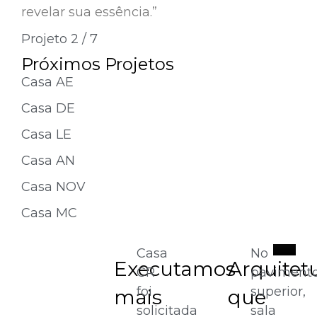
revelar sua essência.”
Projeto 2 / 7
Próximos Projetos
Casa AE
Casa DE
Casa LE
Casa AN
Casa NOV
Casa MC
Casa
No
Executamos
Arquitet
CR
paviment
foi
superior,
mais
que
solicitada
sala