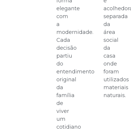
forma
e
elegante
acolhedor
com
separada
a
da
modernidade.
área
Cada
social
decisão
da
partiu
casa
do
onde
entendimento
foram
original
utilizados
da
materiais
família
naturais.
de
viver
um
cotidiano