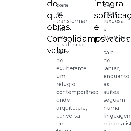
do
integra
para
de
se
estar
que
sofistica
transformar
luxuosa
obras.
e
em
e
Consolidamos
uma
privacida
integrada
residência
a
valor.
além
sala
de
de
exuberante
jantar,
um
enquanto
refúgio
as
contemporâneo,
suítes
onde
seguem
arquitetura,
numa
conversa
linguage
de
minimalis