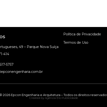
Política de Privacidade
os
Termos de Uso
ortugueses, 49 – Parque Nova Suíça
71-414
617-5757
epconengenharia.com.br
© 2026 Epcon Engenharia e Arquitetura – Todos os direitos reservado
Created by Agência Elo Publicidade