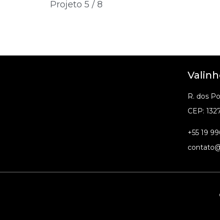
Projeto 5 / 8
Valinh
R. dos P
CEP: 132
+55 19 99
contato@