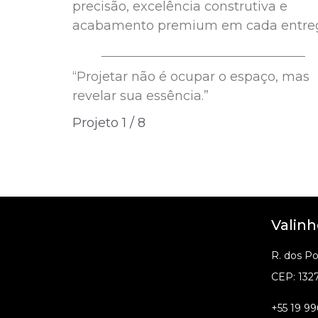
precisão, excelência construtiva e
acabamento premium em cada entre
“Projetar não é ocupar o espaço, mas
revelar sua essência.”
Projeto 1 / 8
Valinh
R. dos P
CEP: 132
+55 19 99