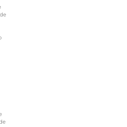
e
 de
o
e
 de