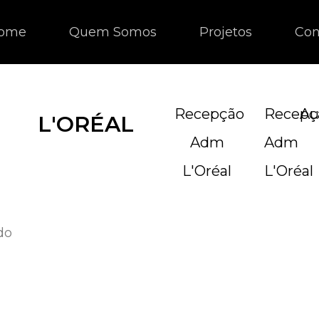
ome
Quem Somos
Projetos
Con
Recepção
Recepç
Au
L'ORÉAL
Adm
Adm
L'Oréal
L'Oréal
do