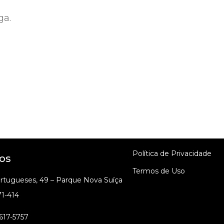
ga.
Política de Privacidade
os
Termos de Uso
ortugueses, 49 – Parque Nova Suíça
71-414
617-5757